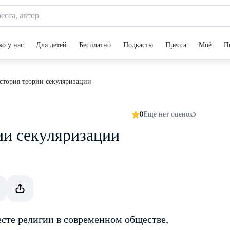
ко у нас
Для детей
Бесплатно
Подкасты
Пресса
Моё
П
стория теории секуляризации
0
Ещё нет оценок
ии секуляризации
сте религии в современном обществе,