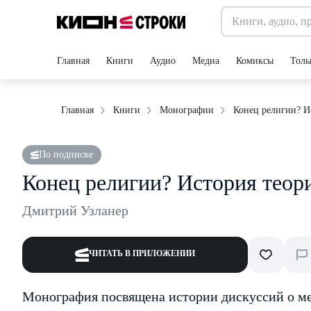
Главная
Книги
Аудио
Медиа
Комиксы
Толь
Конец религии? И
Главная
Книги
Монографии
По подписке
Конец религии? История теор
Дмитрий Узланер
ЧИТАТЬ В ПРИЛОЖЕНИИ
Монография посвящена истории дискуссий о ме