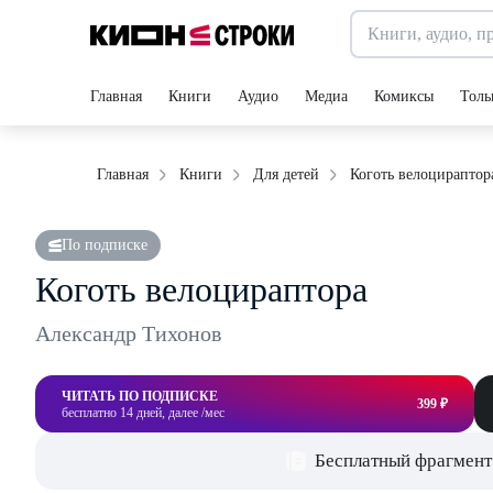
Главная
Книги
Аудио
Медиа
Комиксы
Толь
Коготь велоцираптор
Главная
Книги
Для детей
По подписке
Коготь велоцираптора
Александр Тихонов
ЧИТАТЬ ПО ПОДПИСКЕ
399 ₽
бесплатно 14 дней, далее /мес
Бесплатный фрагмент