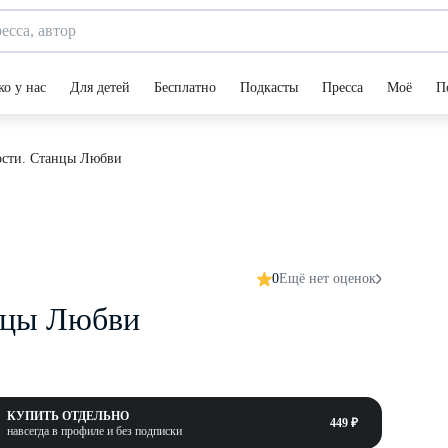
ко у нас
Для детей
Бесплатно
Подкасты
Пресса
Моё
П
ости. Станцы Любви
0
Ещё нет оценок
нцы Любви
КУПИТЬ ОТДЕЛЬНО
449 ₽
навсегда в профиле и без подписки