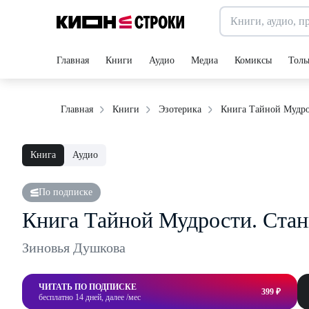
Главная
Книги
Аудио
Медиа
Комиксы
Толь
Книга Тайной Мудр
Главная
Книги
Эзотерика
Книга
Аудио
По подписке
Книга Тайной Мудрости. Ста
Зиновья Душкова
ЧИТАТЬ ПО ПОДПИСКЕ
399 ₽
бесплатно 14 дней, далее /мес