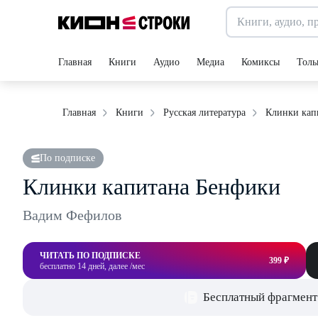
Главная
Книги
Аудио
Медиа
Комиксы
Толь
Клинки кап
Главная
Книги
Русская литература
По подписке
Клинки капитана Бенфики
Вадим Фефилов
ЧИТАТЬ ПО ПОДПИСКЕ
399 ₽
бесплатно 14 дней, далее /мес
Бесплатный фрагмент