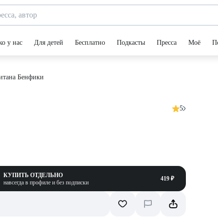
ко у нас
Для детей
Бесплатно
Подкасты
Пресса
Моё
П
итана Бенфики
5
КУПИТЬ ОТДЕЛЬНО
419 ₽
навсегда в профиле и без подписки