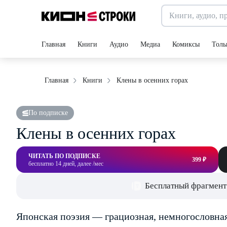
Главная
Книги
Аудио
Медиа
Комиксы
Толь
Клены в осенних горах
Главная
Книги
По подписке
Клены в осенних горах
ЧИТАТЬ ПО ПОДПИСКЕ
399 ₽
бесплатно 14 дней, далее /мес
Бесплатный фрагмент
Японская поэзия — грациозная, немногословная