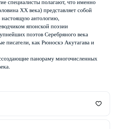
гие специалисты полагают, что именно
оловина XX века) представляет собой
В настоящую антологию,
еводчиком японской поэзии
упнейших поэтов Серебряного века
ые писатели, как Рюноскэ Акутагава и
оссоздающие панораму многочисленных
ека.