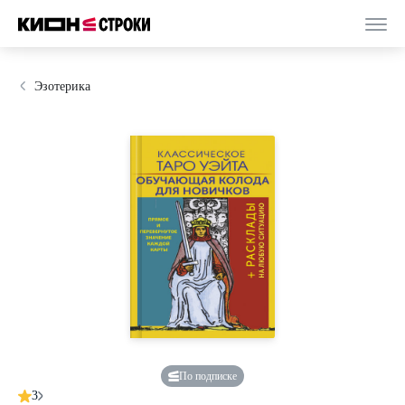
Эзотерика
По подписке
3