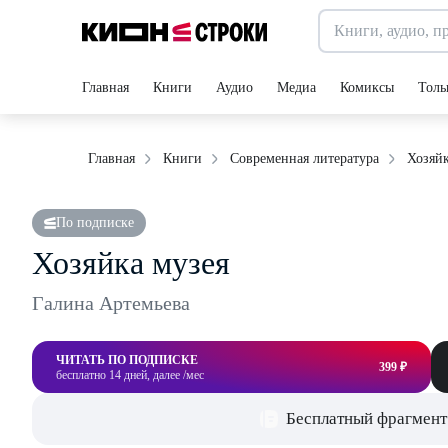
Главная
Книги
Аудио
Медиа
Комиксы
Толь
Хозяйк
Главная
Книги
Современная литература
По подписке
Хозяйка музея
Галина Артемьева
ЧИТАТЬ ПО ПОДПИСКЕ
399 ₽
бесплатно 14 дней, далее /мес
Бесплатный фрагмент