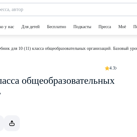
ко у нас
Для детей
Бесплатно
Подкасты
Пресса
Моё
П
бник для 10 (11) класса общеобразовательных организаций. Базовый уро
4.3
класса общеобразовательных
ь