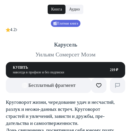
Книга
Аудио
Платная книга
4.2
Карусель
Уильям Сомерсет Моэм
КУПИТЬ
219 ₽
навсегда в профиле и без подписки
Бесплатный фрагмент
Круговорот жизни, чередование удач и несчастий,
разлук и неожи-данных встреч. Круговорот
страстей и увлечений, зависти и дружбы, пре-
дательства и самоотверженности.
Дочь священника, посвятившая себя юному поэту,