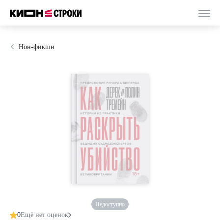
Нон-фикшн
Недоступно
0
Ещё нет оценок