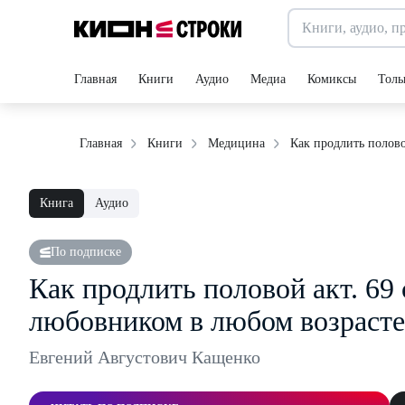
Главная
Книги
Аудио
Медиа
Комиксы
Толь
Как продлить полово
Главная
Книги
Медицина
Книга
Аудио
По подписке
Как продлить половой акт. 69
любовником в любом возрасте
Евгений Августович Кащенко