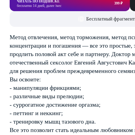
ЧИТАТЬ ПО ПОДПИСКЕ
399 ₽
бесплатно 14 дней, далее /мес
Бесплатный фрагмент
Метод отвлечения, метод торможения, метод пс
концентрации и погашения — все это простые,
продлить половой акт себе и партнеру. Доктор
отечественный сексолог Евгений Августович К
для решения проблем преждевременного семяи
Вы освоите:
- манипуляции фрикциями;
- различные виды прелюдии;
- суррогатное достижение оргазма;
- петтинг и неккинг;
- тренировку мышц тазового дна.
Все это позволит стать идеальным любовником 