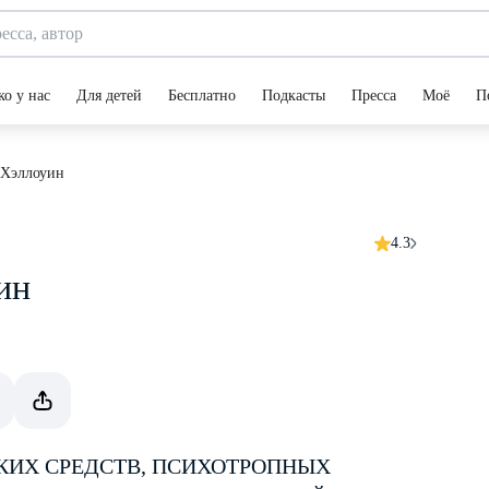
ко у нас
Для детей
Бесплатно
Подкасты
Пресса
Моё
П
 Хэллоуин
4.3
ин
КИХ СРЕДСТВ, ПСИХОТРОПНЫХ