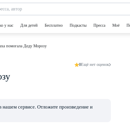
ко у нас
Для детей
Бесплатно
Подкасты
Пресса
Моё
П
аха помогала Деду Морозу
0
Ещё нет оценок
озу
в нашем сервисе. Отложите произведение и