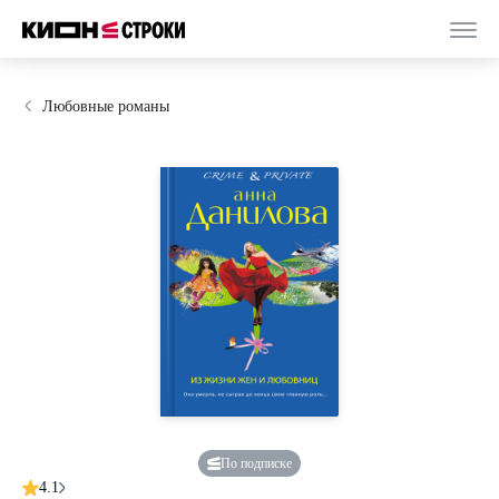
Любовные романы
По подписке
4.1