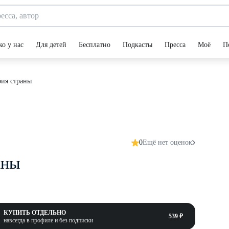
ко у нас
Для детей
Бесплатно
Подкасты
Пресса
Моё
П
рия страны
0
Ещё нет оценок
аны
КУПИТЬ ОТДЕЛЬНО
539 ₽
навсегда в профиле и без подписки