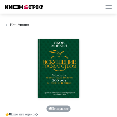
Нон-фикшн
По подписке
0
Ещё нет оценок