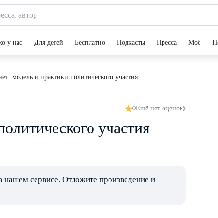
ко у нас
Для детей
Бесплатно
Подкасты
Пресса
Моё
П
ет: модель и практики политического участия
0
Ещё нет оценок
политического участия
в нашем сервисе. Отложите произведение и