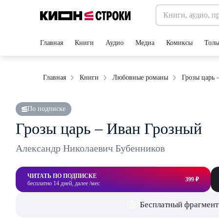
Главная
Книги
Аудио
Медиа
Комиксы
Толь
Грозы царь 
Главная
Книги
Любовные романы
По подписке
Грозы царь – Иван Грозный
Александр Николаевич Бубенников
ЧИТАТЬ ПО ПОДПИСКЕ
399 ₽
бесплатно 14 дней, далее /мес
Бесплатный фрагмент