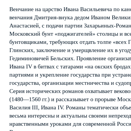
Венчание на царство Ивана Васильевича по кан
венчания Дмитрия-внука дедом Иваном Великим
Анастасией, с подачи партии Захарьиных-Рома
Московский бунт «поджигателей» столицы и все
бунтовщиками, требующих отдать толпе «всех 
Глинских, заключение и умерщвление их в угод
Гедиминовичей Бельских. Проявление организа
Ивана IV в битвах с татарами «на окских брода
партиями и укрепление государства при устра
государства, организации местничества и судоп
Серия исторических романов охватывает веково
(1480—1560 гг.) и рассказывает о прорыве Моск
Василия III, Ивана IV. Романы тематически объ
весьма интересны и актуальны своими непрех
нравственными уроками для современной Росси