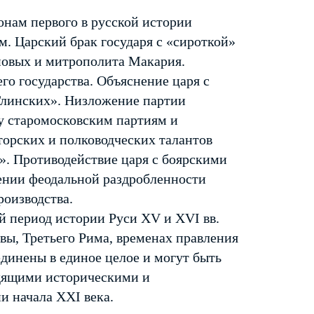
онам первого в русской истории
. Царский брак государя с «сироткой»
новых и митрополита Макария.
го государства. Объяснение царя с
Глинских». Низложение партии
у старомосковским партиям и
торских и полководческих талантов
х». Противодействие царя с боярскими
нении феодальной раздробленности
роизводства.
й период истории Руси XV и XVI вв.
вы, Третьего Рима, временах правления
единены в единое целое и могут быть
одящими историческими и
и начала XXI века.