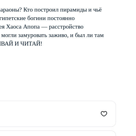
фараоны? Кто построил пирамиды и чьё
египетские богини постоянно
мея Хаоса Апопа — расстройство
 могли замуровать заживо, и был ли там
ЫВАЙ И ЧИТАЙ!