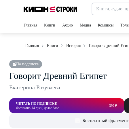
Главная
Книги
Аудио
Медиа
Комиксы
Толь
Говорит Древний Егип
Главная
Книги
История
По подписке
Говорит Древний Египет
Екатерина Разуваева
ЧИТАТЬ ПО ПОДПИСКЕ
399 ₽
бесплатно 14 дней, далее /мес
Бесплатный фрагмент