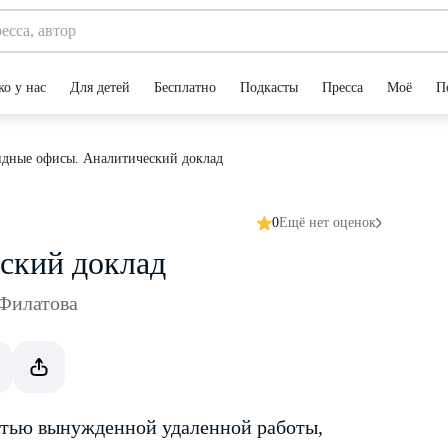
ко у нас
Для детей
Бесплатно
Подкасты
Пресса
Моё
П
дные офисы. Аналитический доклад
0
Ещё нет оценок
ский доклад
 Филатова
остью вынужденной удаленной работы,