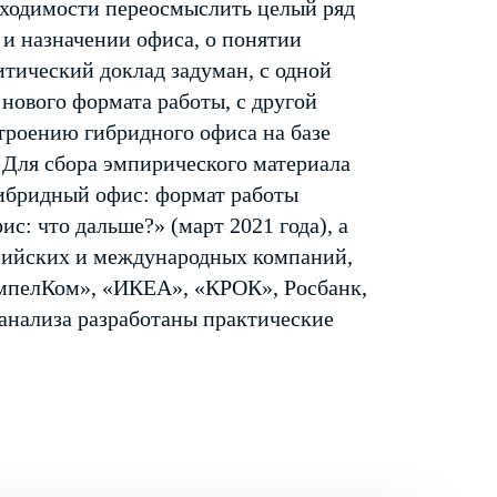
бходимости переосмыслить целый ряд
 и назначении офиса, о понятии
итический доклад задуман, с одной
нового формата работы, с другой
строению гибридного офиса на базе
Для сбора эмпирического материала
ибридный офис: формат работы
с: что дальше?» (март 2021 года), а
сийских и международных компаний,
мпелКом», «ИКЕА», «КРОК», Росбанк,
м анализа разработаны практические