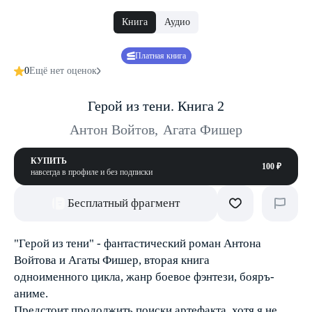
Книга
Аудио
Платная книга
0
Ещё нет оценок
Герой из тени. Книга 2
Антон Войтов
,
Агата Фишер
КУПИТЬ
100 ₽
навсегда в профиле и без подписки
Бесплатный фрагмент
"Герой из тени" - фантастический роман Антона
Войтова и Агаты Фишер, вторая книга
одноименного цикла, жанр боевое фэнтези, бояръ-
аниме.
Предстоит продолжить поиски артефакта, хотя я не