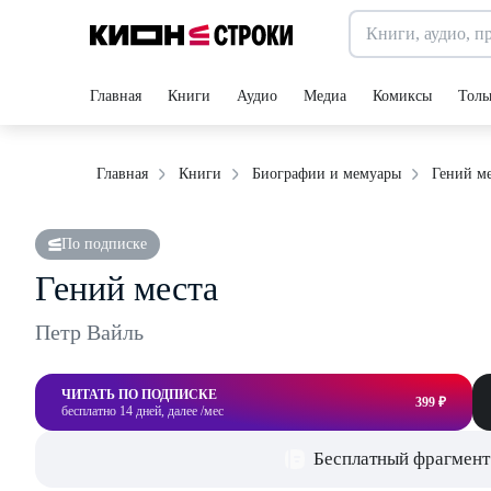
Главная
Книги
Аудио
Медиа
Комиксы
Толь
Гений ме
Главная
Книги
Биографии и мемуары
По подписке
Гений места
Петр Вайль
ЧИТАТЬ ПО ПОДПИСКЕ
399 ₽
бесплатно 14 дней, далее /мес
Бесплатный фрагмент