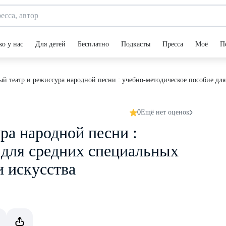
ко у нас
Для детей
Бесплатно
Подкасты
Пресса
Моё
П
й театр и режиссура народной песни : учебно-методическое пособие для
0
Ещё нет оценок
ра народной песни :
 для средних специальных
и искусства