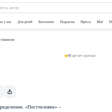
ко у нас
Для детей
Бесплатно
Подкасты
Пресса
Моё
П
гуманизм
0
Ещё нет оценок
ределении. «Постчеловек» –