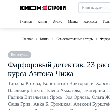
Главная
Книги
Аудио
Медиа
Комиксы
Толь
Фарфор
Главная
Книги
Самостоятельные авторы
Недоступно
Фарфоровый детектив. 23 расс
курса Антона Чижа
Татьяна Котова
,
Константин Викторович Харск
Владимир Викто
,
Елена Ахматова
,
Екатерина 
Галина Витальевна Ярось
,
Зоя Орлова
,
Ольга Ж
Саша Грив
,
Анkа Б. Троицкая
,
Алексей Бурште