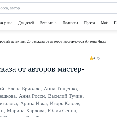
ко у нас
Для детей
Бесплатно
Подкасты
Пресса
Моё
П
овый детектив. 23 рассказа от авторов мастер-курса Антона Чижа
4.7
каза от авторов мастер-
ий
,
Елена Бриолле
,
Анна Тищенко
,
Пешкова
,
Анна Росси
,
Василий Тучин
,
игалова
,
Арина Ивка
,
Игорь Клюев
,
йн
,
Марина Харлова
,
Юлия Сеина
,