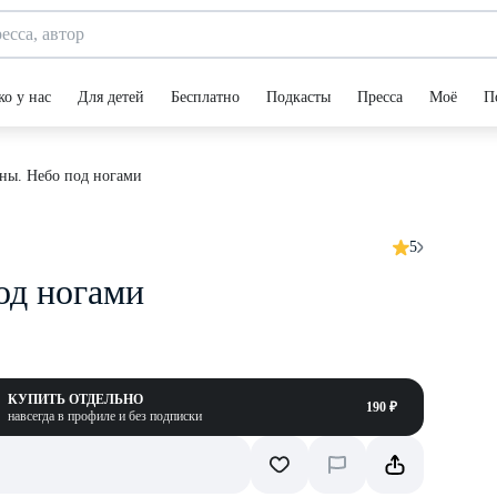
ко у нас
Для детей
Бесплатно
Подкасты
Пресса
Моё
П
оны. Небо под ногами
5
од ногами
КУПИТЬ ОТДЕЛЬНО
190 ₽
навсегда в профиле и без подписки