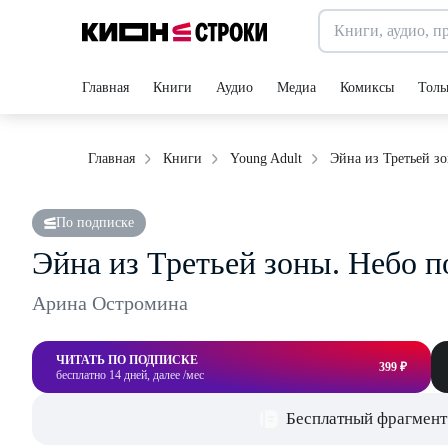
Главная
Книги
Аудио
Медиа
Комиксы
Толь
Эйна из Третьей з
Главная
Книги
Young Adult
По подписке
Эйна из Третьей зоны. Небо п
Арина Остромина
ЧИТАТЬ ПО ПОДПИСКЕ
399 ₽
бесплатно 14 дней, далее /мес
Бесплатный фрагмент