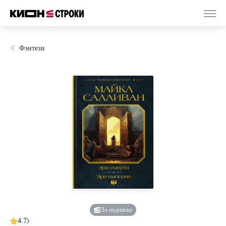
Фэнтези
По подписке
4.7