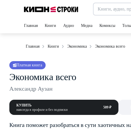
Главная
Книги
Аудио
Медиа
Комиксы
Толь
Экономика всего
Главная
Книги
Экономика
Платная книга
Экономика всего
Александр Аузан
КУПИТЬ
509 ₽
навсегда в профиле и без подписки
Книга поможет разобраться в сути хаотичных н