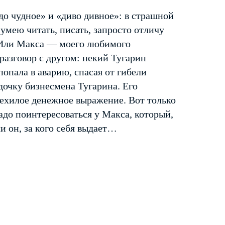
до чудное» и «диво дивное»: в страшной
 умею читать, писать, запросто отличу
? Или Макса — моего любимого
азговор с другом: некий Тугарин
попала в аварию, спасая от гибели
очку бизнесмена Тугарина. Его
нехилое денежное выражение. Вот только
адо поинтересоваться у Макса, который,
и он, за кого себя выдает…