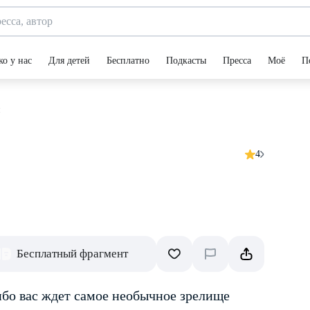
ко у нас
Для детей
Бесплатно
Подкасты
Пресса
Моё
П
и
4
Бесплатный фрагмент
ибо вас ждет самое необычное зрелище