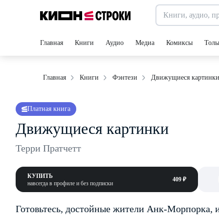
Главная
Книги
Аудио
Медиа
Комиксы
Толь
Движущиеся картинк
Главная
Книги
Фэнтези
Платная книга
Движущиеся картинки
Терри Пратчетт
КУПИТЬ
409 ₽
навсегда в профиле и без подписки
Готовьтесь, достойные жители Анк-Морпорка, 