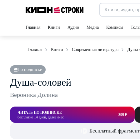
Главная
Книги
Аудио
Медиа
Комиксы
Толь
Душа-
Главная
Книги
Современная литература
По подписке
Душа-соловей
Вероника Долина
ЧИТАТЬ ПО ПОДПИСКЕ
399 ₽
бесплатно 14 дней, далее /мес
Бесплатный фрагмент