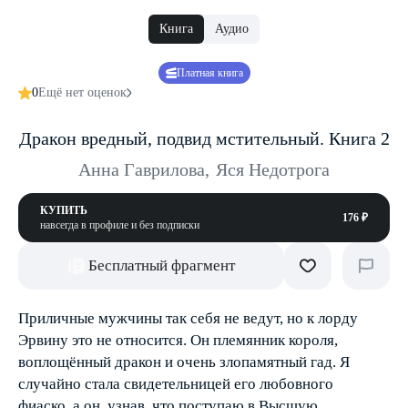
Книга
Аудио
Платная книга
0
Ещё нет оценок
Дракон вредный, подвид мстительный. Книга 2
Анна Гаврилова
,
Яся Недотрога
КУПИТЬ
176 ₽
навсегда в профиле и без подписки
Бесплатный фрагмент
Приличные мужчины так себя не ведут, но к лорду
Эрвину это не относится. Он племянник короля,
воплощённый дракон и очень злопамятный гад. Я
случайно стала свидетельницей его любовного
фиаско, а он, узнав, что поступаю в Высшую