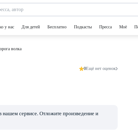
ко у нас
Для детей
Бесплатно
Подкасты
Пресса
Моё
П
орога волка
0
Ещё нет оценок
в нашем сервисе. Отложите произведение и