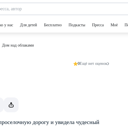
ко у нас
Для детей
Бесплатно
Подкасты
Пресса
Моё
П
Дом над облаками
0
Ещё нет оценок
 проселочную дорогу и увидела чудесный