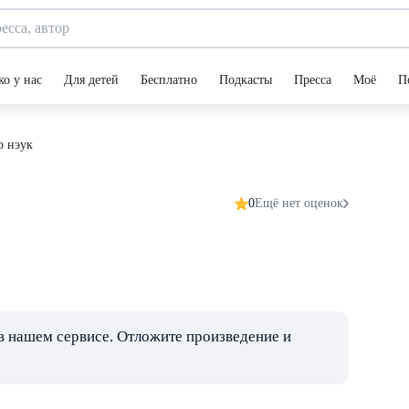
ко у нас
Для детей
Бесплатно
Подкасты
Пресса
Моё
П
р нэук
0
Ещё нет оценок
в нашем сервисе. Отложите произведение и