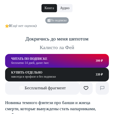
Книга
Аудио
По подписке
0
Ещё нет оценок
Докричись до меня шепотом
Калисто ла Фей
ЧИТАТЬ ПО ПОДПИСКЕ
399 ₽
бесплатно 14 дней, далее /мес
КУПИТЬ ОТДЕЛЬНО
339 ₽
навсегда в профиле и без подписки
Бесплатный фрагмент
Новинка темного фэнтези про банши и жнеца
смерти, которые вынуждены стать напарниками,