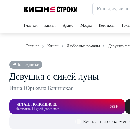
Главная
Книги
Аудио
Медиа
Комиксы
Толь
Девушка с 
Главная
Книги
Любовные романы
По подписке
Девушка с синей луны
Инна Юрьевна Бачинская
ЧИТАТЬ ПО ПОДПИСКЕ
399 ₽
бесплатно 14 дней, далее /мес
Бесплатный фрагмент