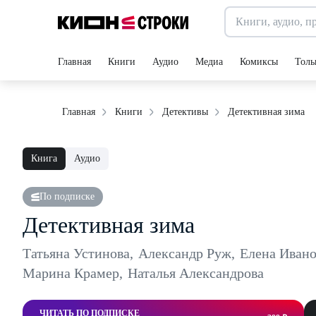
Главная
Книги
Аудио
Медиа
Комиксы
Толь
Детективная зима
Главная
Книги
Детективы
Книга
Аудио
По подписке
Детективная зима
Татьяна Устинова
,
Александр Руж
,
Елена Ивано
Марина Крамер
,
Наталья Александрова
ЧИТАТЬ ПО ПОДПИСКЕ