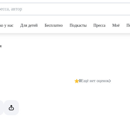
ко у нас
Для детей
Бесплатно
Подкасты
Пресса
Моё
П
я
0
Ещё нет оценок