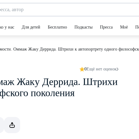
ко у нас
Для детей
Бесплатно
Подкасты
Пресса
Моё
П
имости. Оммаж Жаку Деррида. Штрихи к автопортрету одного философск
0
Ещё нет оценок
ммаж Жаку Деррида. Штрихи
офского поколения