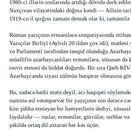
1980-ci illərin sonlarında artdığı dövrdə dərk edi
Naxçıvan vilayətindəki doğma kəndi — Ailisin tari
1919-cu il qırğını zamanı demək olar ki, tamamilə
Roman yazıçının ermənilərə simpatiyasında ittiha
Yazıçılar Birliyi (Aylıslı 20 ildən çox idi), mədəni
və Parlamenti tərəfindən tənqid olunduğu Azərbayc
müəllifin azərbaycanlıları ermənilərə, xüsusən də 
təsvir etməsi də hiddət doğurdu. Bir sıra Qərb KİV
Azərbaycanda siyasi zülmün bərqərar olmasına görə
Bu, sadəcə bədii mətn deyil, acı həqiqəti söyləmək
naminə əsl vətənpərvər bir yazıçının son dərəcə cəs
kim şübhə etməyən bir həmyerlinin dediyi, xüsusilə
faydalıdır — ruslar, ermənilər, gürcülər, serblər və 
şəkildə ortaq dil axtaran hər kəs üçün.