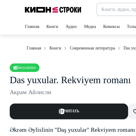
Главная
Книги
Аудио
Медиа
Комиксы
Толь
Das yu
Главная
Книги
Современная литература
Бесплатно
Das yuxular. Rekviyem romanı
Акрам Айлисли
ЧИТАТЬ
Əkrəm Əylislinin "Daş yuxular" Rekviyem romanı