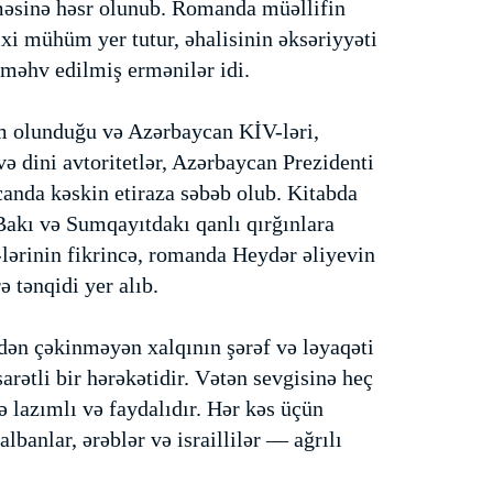
lməsinə həsr olunub. Romanda müəllifin
xi mühüm yer tutur, əhalisinin əksəriyyəti
 məhv edilmiş ermənilər idi.
m olunduğu və Azərbaycan KİV-ləri,
 və dini avtoritetlər, Azərbaycan Prezidenti
anda kəskin etiraza səbəb olub. Kitabda
Bakı və Sumqayıtdakı qanlı qırğınlara
-lərinin fikrincə, romanda Heydər əliyevin
 tənqidi yer alıb.
dən çəkinməyən xalqının şərəf və ləyaqəti
arətli bir hərəkətidir. Vətən sevgisinə heç
 lazımlı və faydalıdır. Hər kəs üçün
albanlar, ərəblər və israillilər — ağrılı