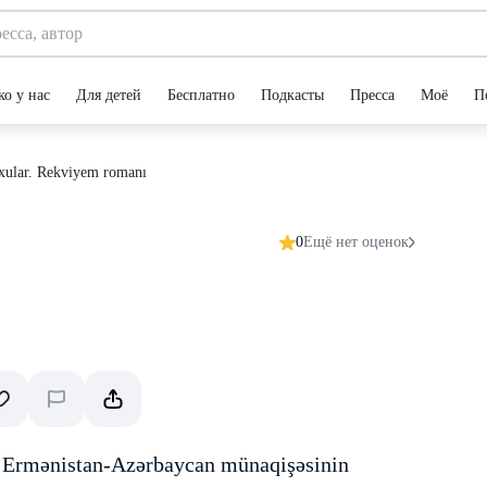
ко у нас
Для детей
Бесплатно
Подкасты
Пресса
Моё
П
xular. Rekviyem romanı
0
Ещё нет оценок
 Ermənistan-Azərbaycan münaqişəsinin