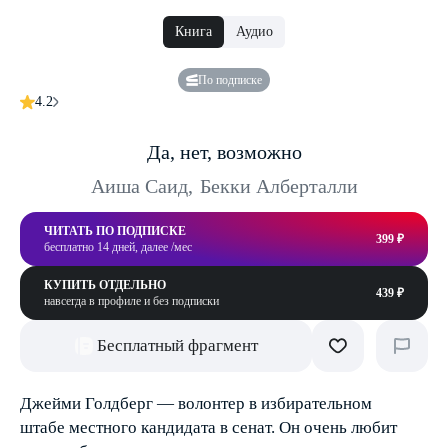
Книга
Аудио
По подписке
4.2
Да, нет, возможно
Аиша Саид
,
Бекки Алберталли
ЧИТАТЬ ПО ПОДПИСКЕ
399 ₽
бесплатно 14 дней, далее /мес
КУПИТЬ ОТДЕЛЬНО
439 ₽
навсегда в профиле и без подписки
Бесплатный фрагмент
Джейми Голдберг — волонтер в избирательном
штабе местного кандидата в сенат. Он очень любит