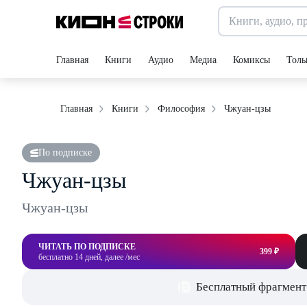
Главная
Книги
Аудио
Медиа
Комиксы
Толь
Чжуан-цзы
Главная
Книги
Философия
По подписке
Чжуан-цзы
Чжуан-цзы
ЧИТАТЬ ПО ПОДПИСКЕ
399 ₽
бесплатно 14 дней, далее /мес
Бесплатный фрагмент