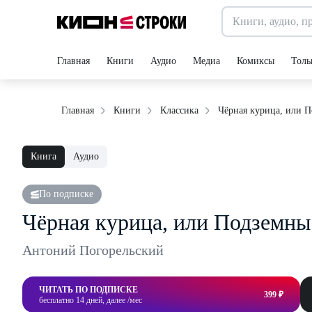
Главная
Книги
Аудио
Медиа
Комиксы
Толь
Чёрная курица, или 
Главная
Книги
Классика
Книга
Аудио
По подписке
Чёрная курица, или Подземны
Антоний Погорельский
ЧИТАТЬ ПО ПОДПИСКЕ
399 ₽
бесплатно 14 дней, далее /мес