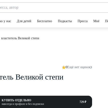
ко у нас
Для детей
Бесплатно
Подкасты
Пресса
Моё
П
 властитель Великой степи
0
Ещё нет оценок
тель Великой степи
КУПИТЬ ОТДЕЛЬНО
729 ₽
навсегда в профиле и без подписки