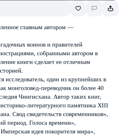
овленное главным автором —
агадочных воинов и правителей
люстрациями, собранными автором в
ление книги сделает ее отличным
историей.
 исследователь, один из крупнейших в
Как монголовед-переводчик он более 40
следия Чингисхана. Автор таких книг,
 историко-литературного памятника XIII
иана. Свод свидетельств современников»,
й период. Голоса времени»,
 Имперская идея покорителя мира»,