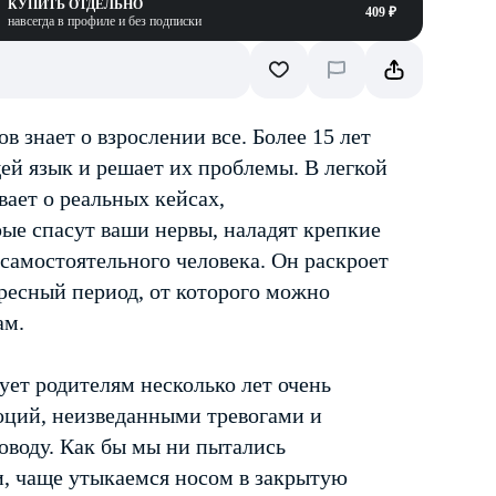
КУПИТЬ ОТДЕЛЬНО
409 ₽
навсегда в профиле и без подписки
 знает о взрослении все. Более 15 лет
ей язык и решает их проблемы. В легкой
ает о реальных кейсах,
ые спасут ваши нервы, наладят крепкие
самостоятельного человека. Он раскроет
ересный период, от которого можно
ам.
ует родителям несколько лет очень
оций, неизведанными тревогами и
воду. Как бы мы ни пытались
, чаще утыкаемся носом в закрытую