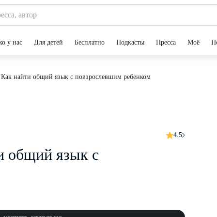
ко у нас
Для детей
Бесплатно
Подкасты
Пресса
Моё
П
 Как найти общий язык с повзрослевшим ребенком
4.5
и общий язык с