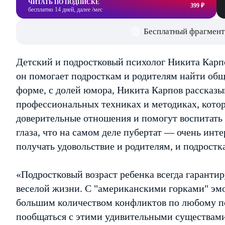
ЧИТАТЬ ПО ПОДПИСКЕ
399 ₽
бесплатно 14 дней, далее /мес
Бесплатный фрагмент
Детский и подростковый психолог Никита Карпов
он помогает подросткам и родителям найти общ
форме, с долей юмора, Никита Карпов рассказыв
профессиональных техниках и методиках, котор
доверительные отношения и помогут воспитать 
глаза, что на самом деле пубертат — очень инт
получать удовольствие и родителям, и подростк
«Подростковый возраст ребенка всегда гарантир
веселой жизни. С "американскими горками" эм
большим количеством конфликтов по любому по
пообщаться с этими удивительными существами