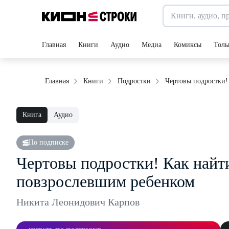
Главная
Книги
Аудио
Медиа
Комиксы
Толь
Чертовы подростки!
Главная
Книги
Подростки
Книга
Аудио
По подписке
Чертовы подростки! Как найт
повзрослевшим ребенком
Никита Леонидович Карпов