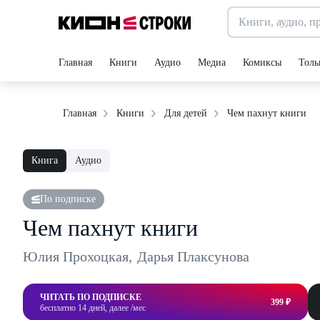
Главная
Книги
Аудио
Медиа
Комиксы
Толь
Чем пахнут книги
Главная
Книги
Для детей
Книга
Аудио
По подписке
Чем пахнут книги
Юлия Прохоцкая
,
Дарья Плаксунова
ЧИТАТЬ ПО ПОДПИСКЕ
399 ₽
бесплатно 14 дней, далее /мес