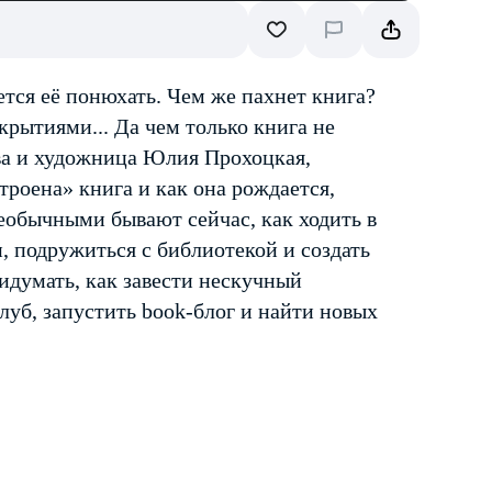
ется её понюхать. Чем же пахнет книга?
рытиями... Да чем только книга не
ва и художница Юлия Прохоцкая,
троена» книга и как она рождается,
еобычными бывают сейчас, как ходить в
 подружиться с библиотекой и создать
придумать, как завести нескучный
луб, запустить book-блог и найти новых