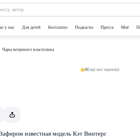
ко у нас
Для детей
Бесплатно
Подкасты
Пресса
Моё
П
Чары ветреного властелина
0
Ещё нет оценок
Зафиром известная модель Кэт Винтерс