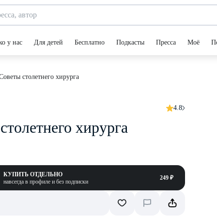
ко у нас
Для детей
Бесплатно
Подкасты
Пресса
Моё
П
Советы столетнего хирурга
4.8
столетнего хирурга
КУПИТЬ ОТДЕЛЬНО
249 ₽
навсегда в профиле и без подписки