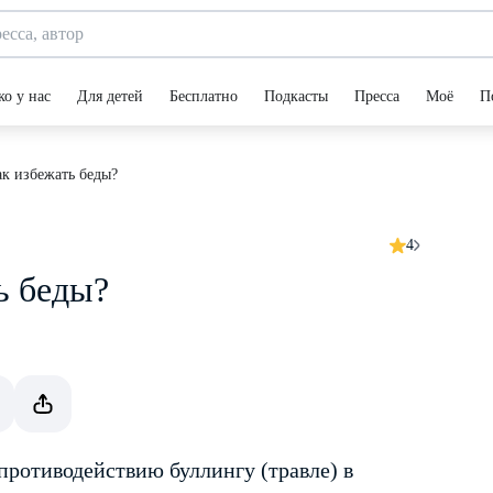
ко у нас
Для детей
Бесплатно
Подкасты
Пресса
Моё
П
ак избежать беды?
4
ь беды?
противодействию буллингу (травле) в